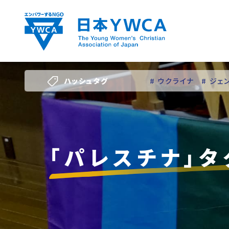
Skip
to
content
ハッシュタグ
# ウクライナ
# ジェ
# 若い女性のリーダー
「パレスチナ」タ