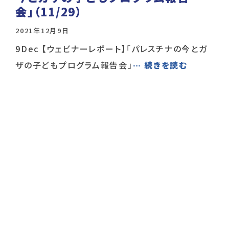
会」（11/29）
2021年12月9日
9Dec 【ウェビナーレポート】「パレスチナの今とガ
ザの子どもプログラム報告会」
… 続きを読む
投
稿
の
ペ
ー
ジ