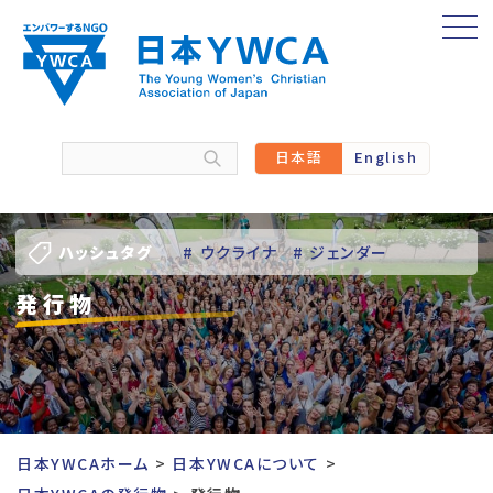
Skip
to
content
日本語
English
ハッシュタグ
# ウクライナ
# ジェンダー
発行物
# バーチャル訪問
# パレスチナ
# 人権
# 国際協力
# 地域YWCA
# 平和
# 東日本大震災被災者支援
日本YWCAホーム
日本YWCAについて
# 若い女性のリーダーシップ