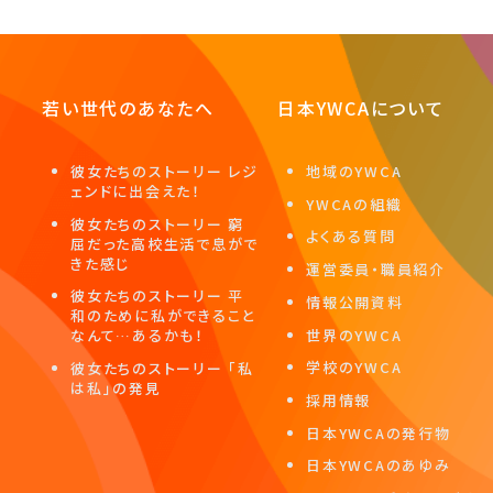
若い世代のあなたへ
日本YWCAについて
彼女たちのストーリー レジ
地域のYWCA
ェンドに出会えた！
YWCAの組織
彼女たちのストーリー 窮
よくある質問
屈だった高校生活で息がで
きた感じ
運営委員・職員紹介
彼女たちのストーリー 平
情報公開資料
和のために私ができること
世界のYWCA
なんて…あるかも！
学校のYWCA
彼女たちのストーリー 「私
は私」の発見
採用情報
日本YWCAの発行物
日本YWCAのあゆみ