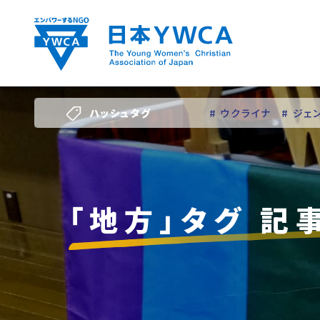
Skip
to
content
ハッシュタグ
# ウクライナ
# ジェ
# 若い女性のリーダー
「地方」タグ 記