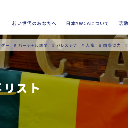
若い世代のあなたへ
日本YWCAについて
活
ンダー
# バーチャル訪問
# パレスチナ
# 人権
# 国際協力
シップ
事リスト