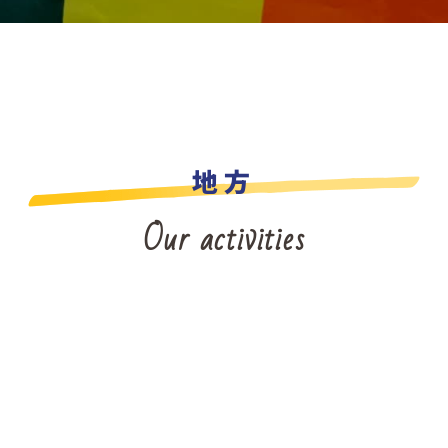
地方
Our activities