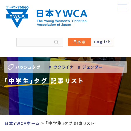
Skip
to
content
日本語
English
ハッシュタグ
# ウクライナ
# ジェンダー
「中学生」タグ 記事リスト
# バーチャル訪問
# パレスチナ
# 人権
# 国際協力
# 地域YWCA
# 平和
# 東日本大震災被災者支援
日本YWCAホーム
「
中学生
」タグ 記事リスト
# 若い女性のリーダーシップ