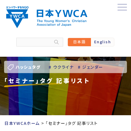
Skip
to
content
日本語
English
ハッシュタグ
# ウクライナ
# ジェンダー
「セミナー」タグ 記事リスト
# バーチャル訪問
# パレスチナ
# 人権
# 国際協力
# 地域YWCA
# 平和
# 東日本大震災被災者支援
日本YWCAホーム
「
セミナー
」タグ 記事リスト
# 若い女性のリーダーシップ