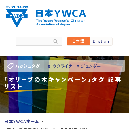
Skip
to
content
日本語
English
ハッシュタグ
# ウクライナ
# ジェンダー
「オリーブの木キャンペーン」タグ 記事
# バーチャル訪問
# パレスチナ
リスト
# 人権
# 国際協力
# 地域YWCA
# 平和
# 東日本大震災被災者支援
日本YWCAホーム
# 若い女性のリーダーシップ