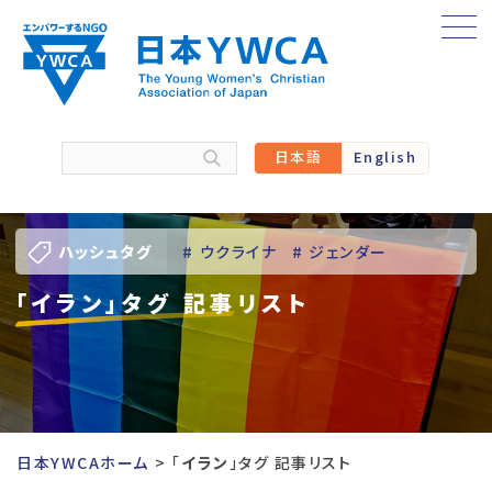
Skip
to
content
日本語
English
ハッシュタグ
# ウクライナ
# ジェンダー
「イラン」タグ 記事リスト
# バーチャル訪問
# パレスチナ
# 人権
# 国際協力
# 地域YWCA
# 平和
# 東日本大震災被災者支援
日本YWCAホーム
「
イラン
」タグ 記事リスト
# 若い女性のリーダーシップ