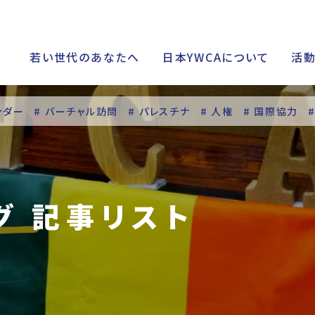
若い世代のあなたへ
日本YWCAについて
活
ンダー
# バーチャル訪問
# パレスチナ
# 人権
# 国際協力
シップ
グ 記事リスト