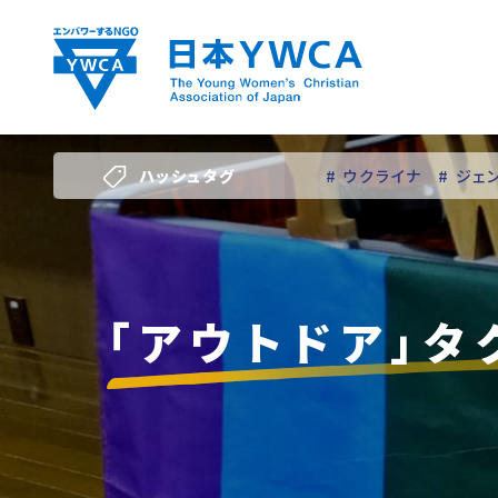
Skip
to
content
ハッシュタグ
# ウクライナ
# ジェ
# 若い女性のリーダー
「アウトドア」タ