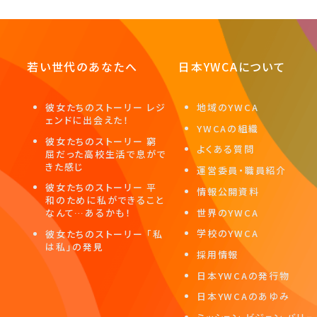
若い世代のあなたへ
日本YWCAについて
彼女たちのストーリー レジ
地域のYWCA
ェンドに出会えた！
YWCAの組織
彼女たちのストーリー 窮
よくある質問
屈だった高校生活で息がで
きた感じ
運営委員・職員紹介
彼女たちのストーリー 平
情報公開資料
和のために私ができること
世界のYWCA
なんて…あるかも！
学校のYWCA
彼女たちのストーリー 「私
は私」の発見
採用情報
日本YWCAの発行物
日本YWCAのあゆみ