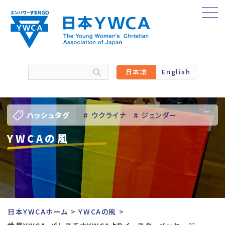
Skip
to
content
日本語
English
ハッシュタグ
# ウクライナ
# ジェンダー
YWCAの風
# バーチャル訪問
# パレスチナ
# 人権
# 国際協力
# 地域YWCA
# 平和
# 東日本大震災被災者支援
日本YWCAホーム
YWCAの風
# 若い女性のリーダーシップ