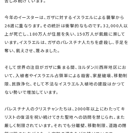
苦しみ続けています。
今年のイースターは、ガザに対するイスラエルによる襲撃から
26週に重なります。その統計は衝撃的なものです。32,000人以
上が死亡し、180万人が住居を失い、150万人が飢餓に瀕して
います。イスラエルは、ガザのパレスチナ人たちを虐殺し、手足を
奪い、飢えさせ、蔑みました。
そして世界の注目がガザに集まる間、ヨルダン川西岸地区にお
いて、入植者やイスラエル占領軍による殺害、家屋破壊、移動制
限、民族浄化、そして不法なイスラエル入植地の建設はかつて
ない勢いで増加しています。
パレスチナ人のクリスチャンたちは、2000年以上にわたってキ
リストの復活を祝い続けてきた聖地への訪問を禁じられ、また
厳しく制限されています。それでも分離壁、移動制限、道路の閉