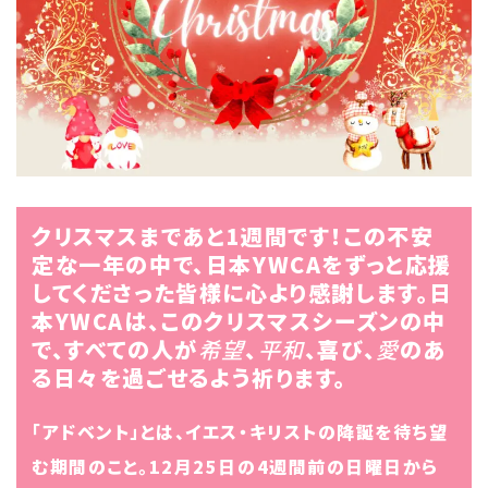
クリスマスまであと1週間です！この不安
定な一年の中で、日本YWCAをずっと応援
してくださった皆様に心より感謝します。日
本YWCAは、このクリスマスシーズンの中
で、すべての人が
希望
、
平和
、喜び、
愛
のあ
る日々を過ごせるよう祈ります。
「アドベント」とは、イエス・キリストの降誕を待ち望
む期間のこと。12月25日の4週間前の日曜日から