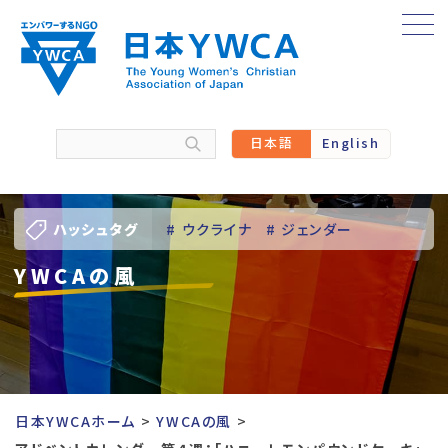
Skip
to
content
日本語
English
ハッシュタグ
# ウクライナ
# ジェンダー
YWCAの風
# バーチャル訪問
# パレスチナ
# 人権
# 国際協力
# 地域YWCA
# 平和
# 東日本大震災被災者支援
日本YWCAホーム
YWCAの風
# 若い女性のリーダーシップ