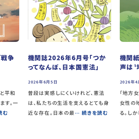
「戦争
機関誌2026年6月号「つか
機関紙
ってなんぼ、日本国憲法」
声は〝
2026年6月5日
2026年
承と平和
普段は実感しにくいけれど、憲法
「地方
ます。一
は、私たちの生活を支えるとても身
女性の
読む
近な存在。日本の最
… 続きを読む
る。しか