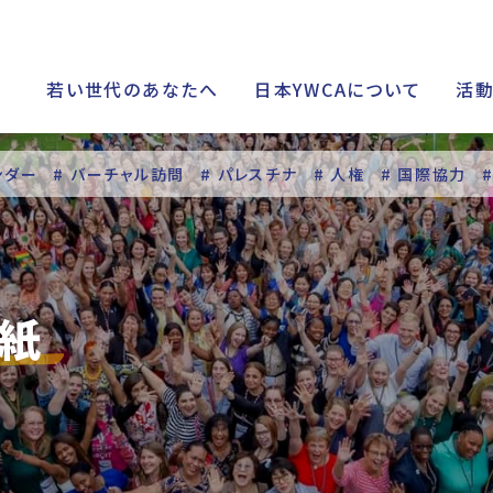
若い世代のあなたへ
日本YWCAについて
活
ンダー
# バーチャル訪問
# パレスチナ
# 人権
# 国際協力
シップ
関紙