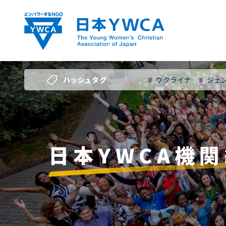
Skip
to
content
ハッシュタグ
# ウクライナ
# ジェ
# 若い女性のリーダー
日本YWCA機