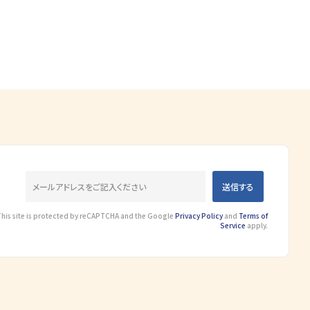
This site is protected by reCAPTCHA and the Google
Privacy Policy
and
Terms of
Service
apply.