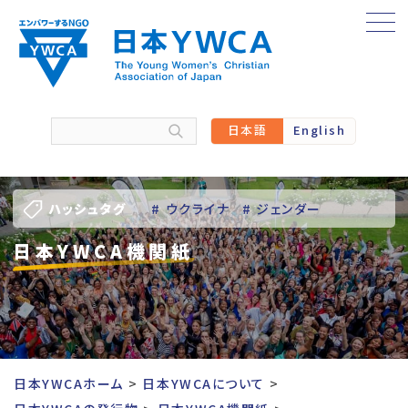
Skip
to
content
日本語
English
ハッシュタグ
# ウクライナ
# ジェンダー
日本YWCA機関紙
# バーチャル訪問
# パレスチナ
# 人権
# 国際協力
# 地域YWCA
# 平和
# 東日本大震災被災者支援
日本YWCAホーム
日本YWCAについて
# 若い女性のリーダーシップ