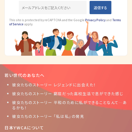
This site is protected by reCAPTCHA and the Google
Privacy Policy
and
Terms
of Service
apply.
若い世代のあなたへ
彼女たちのストーリー レジェンドに出会えた！
彼女たちのストーリー 窮屈だった高校生活で息ができた感じ
彼女たちのストーリー 平和のために私ができることなんて…あ
るかも！
彼女たちのストーリー 「私は私」の発見
日本YWCAについて