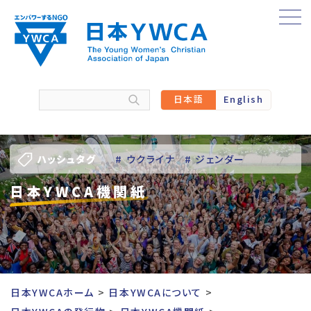
Skip
to
content
日本語
English
ハッシュタグ
# ウクライナ
# ジェンダー
日本YWCA機関紙
# バーチャル訪問
# パレスチナ
# 人権
# 国際協力
# 地域YWCA
# 平和
# 東日本大震災被災者支援
日本YWCAホーム
日本YWCAについて
# 若い女性のリーダーシップ