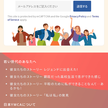
This site is protected by reCAPTCHA and the Google
Privacy Policy
and
Terms
of Service
apply.
若い世代のあなたへ
彼女たちのストーリー レジェンドに出会えた！
彼女たちのストーリー 窮屈だった高校生活で息ができた感じ
彼女たちのストーリー 平和のために私ができることなんて…あ
るかも！
彼女たちのストーリー 「私は私」の発見
日本YWCAについて