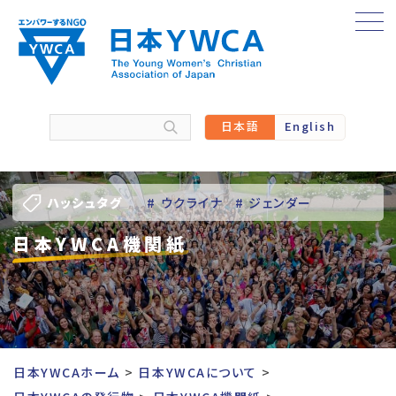
Skip
to
content
日本語
English
ハッシュタグ
# ウクライナ
# ジェンダー
日本YWCA機関紙
# バーチャル訪問
# パレスチナ
# 人権
# 国際協力
# 地域YWCA
# 平和
# 東日本大震災被災者支援
日本YWCAホーム
日本YWCAについて
# 若い女性のリーダーシップ