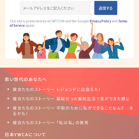
This site is protected by reCAPTCHA and the Google
Privacy Policy
and
Terms
of Service
apply.
若い世代のあなたへ
彼女たちのストーリー レジェンドに出会えた！
彼女たちのストーリー 窮屈だった高校生活で息ができた感じ
彼女たちのストーリー 平和のために私ができることなんて…あ
るかも！
彼女たちのストーリー 「私は私」の発見
日本YWCAについて