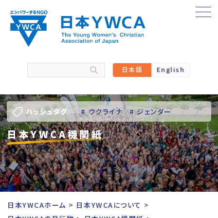
Skip
to
content
日本語
English
ハッシュタグ
# ウクライナ
# ジェンダー
日本YWCA機関紙
# バーチャル訪問
# パレスチナ
# 人権
# 国際協力
# 地域YWCA
# 平和
# 東日本大震災被災者支援
日本YWCAホーム
日本YWCAについて
# 若い女性のリーダーシップ