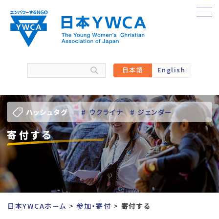
Skip
to
content
日本語
English
ハッシュタグ
# ウクライナ
# ジェンダー
寄付する
# バーチャル訪問
# パレスチナ
# 人権
# 国際協力
# 地域YWCA
# 平和
# 東日本大震災被災者支援
日本YWCAホーム
参加・寄付
寄付する
# 若い女性のリーダーシップ