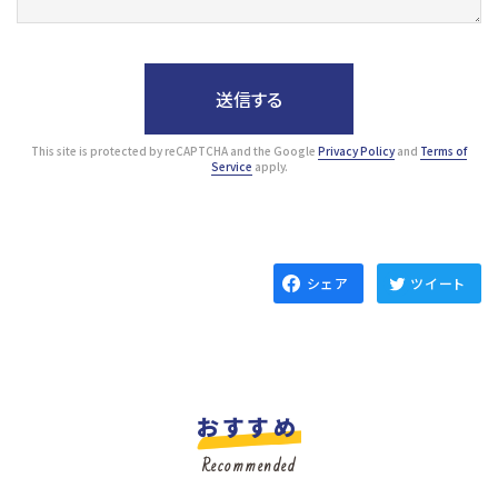
This site is protected by reCAPTCHA and the Google
Privacy Policy
and
Terms of
Service
apply.
シェア
ツイート
おすすめ
Recommended