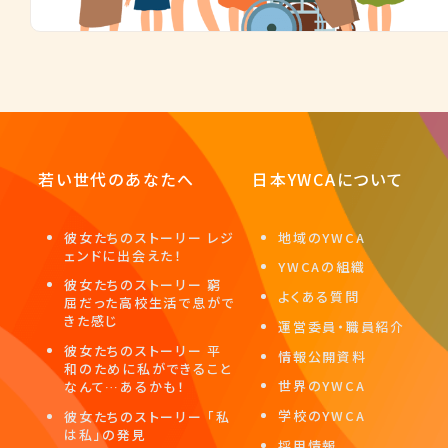
若い世代のあなたへ
日本YWCAについて
彼女たちのストーリー レジ
地域のYWCA
ェンドに出会えた！
YWCAの組織
彼女たちのストーリー 窮
よくある質問
屈だった高校生活で息がで
きた感じ
運営委員・職員紹介
彼女たちのストーリー 平
情報公開資料
和のために私ができること
世界のYWCA
なんて…あるかも！
学校のYWCA
彼女たちのストーリー 「私
は私」の発見
採用情報