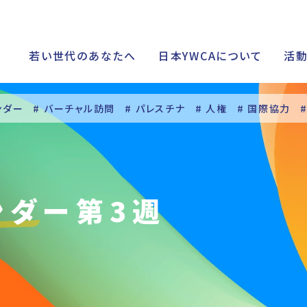
若い世代のあなたへ
日本YWCAについて
活
ンダー
# バーチャル訪問
# パレスチナ
# 人権
# 国際協力
シップ
ンダー第3週