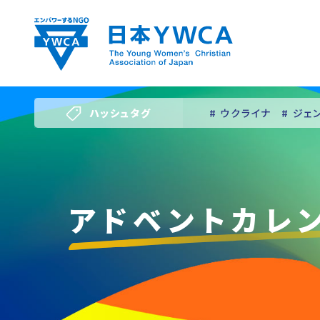
Skip
to
content
ハッシュタグ
# ウクライナ
# ジェ
# 若い女性のリーダー
アドベントカレ