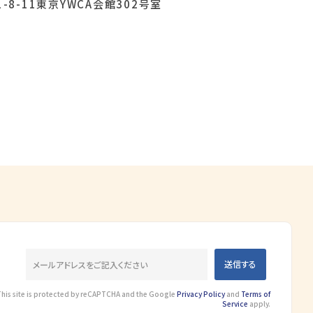
-8-11東京YWCA会館302号室
This site is protected by reCAPTCHA and the Google
Privacy Policy
and
Terms of
Service
apply.