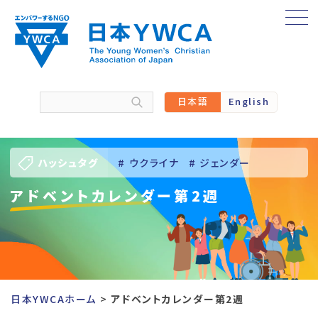
Skip
to
content
日本語
English
ハッシュタグ
# ウクライナ
# ジェンダー
アドベントカレンダー第2週
# バーチャル訪問
# パレスチナ
# 人権
# 国際協力
# 地域YWCA
# 平和
# 東日本大震災被災者支援
日本YWCAホーム
アドベントカレンダー第2週
# 若い女性のリーダーシップ