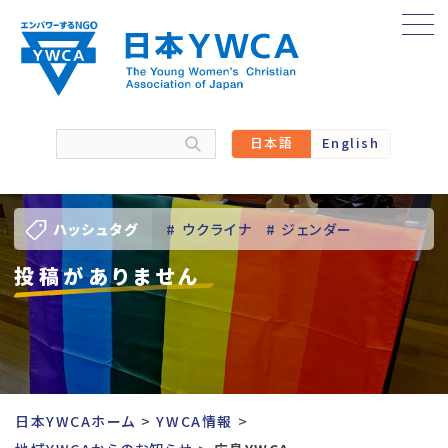
Skip
to
content
日本語
English
ハッシュタグ
# ウクライナ
# ジェンダー
投稿がありません
# バーチャル訪問
# パレスチナ
# 人権
# 国際協力
# 地域YWCA
# 平和
# 東日本大震災被災者支援
日本YWCAホーム
YWCA情報
# 若い女性のリーダーシップ