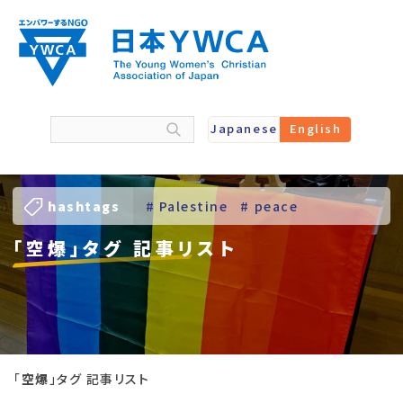
Skip
to
content
Japanese
English
hashtags
# Palestine
# peace
「空爆」タグ 記事リスト
# Ukraine
# Young Women
「
空爆
」タグ 記事リスト